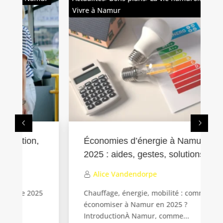
Vivre à Namur
nam
Économies d’énergie à Namur
2025 : aides, gestes, solutions
Alice Vandendorpe
5
Chauffage, énergie, mobilité : comment
économiser à Namur en 2025 ?
IntroductionÀ Namur, comme...