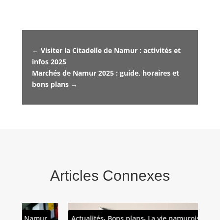
←
Visiter la Citadelle de Namur : activités et
infos 2025
Marchés de Namur 2025 : guide, horaires et
bons plans
→
Articles Connexes
,
,
,
ur
Actualités
Bons plans
La vie namuroise
Actu