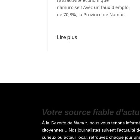
l'attractivité économique
namuroise ! Avec un taux d'emploi
de 70,3%, la Province de Namur...
Lire plus
Votre source fiable d’act
À la
Gazette de Namur
, nous vous tenons informé
citoyennes… Nos journalistes suivent l’actualité d
curieux ou acteur local, retrouvez chaque jour u