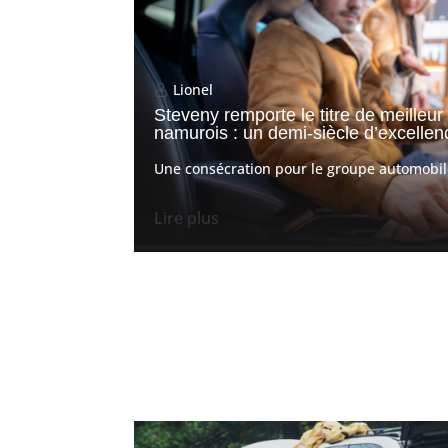
Lionel
Steveny remporte le titre de meilleu
namurois : un demi-siècle d’excell
Une consécration pour le groupe automobile 
Lire plus