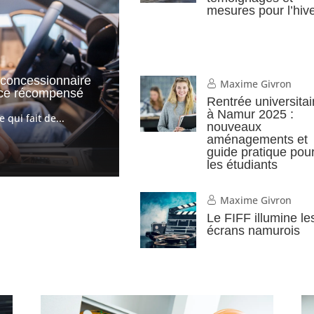
mesures pour l’hiv
r concessionnaire
Maxime Givron
ence récompensé
Rentrée universitai
à Namur 2025 :
qui fait de...
nouveaux
aménagements et
guide pratique pou
les étudiants
Maxime Givron
Le FIFF illumine le
écrans namurois