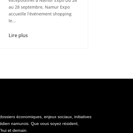
exceptionnel à Namur Expo Du 26
au 28 septembre, Namur Expo
accueille l'événement shopping
le...
Lire plus
dossiers économiques, enjeux sociaux, initiatives
uotidien namurois. Que vous soyez résident,
’hui et demain.