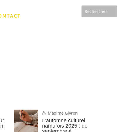
ONTACT
Maxime Givron
ur
L’automne culturel
an,
namurois 2025 : de
septembre à