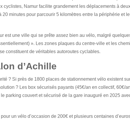
aux cyclistes, Namur facilite grandement les déplacements à deu
à 20 minutes pour parcourir 5 kilomètres entre la périphérie et le
r est une ville qui se prête assez bien au vélo, malgré quelque
essentiellement) ». Les zones plaques du centre-ville et les chem
e constituent de véritables autoroutes cyclables.
lon d’Achille
ité ? Si près de 1800 places de stationnement vélo existent sur
a solution ? Les box sécurisés payants (45€/an en collectif, 60€/a
 le parking couvert et sécurisé de la gare inauguré en 2025 ave
n pour un vélo d’occasion de 200€ et plusieurs centaines d’euro