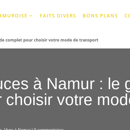
NAMUROISE
FAITS DIVERS
BONS PLANS
C
ide complet pour choisir votre mode de transport
uces à Namur : le 
 choisir votre mo
e
,
Vivre à Namur
|
0 commentaires