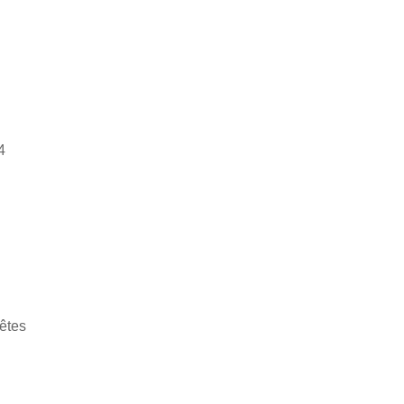
4
 êtes