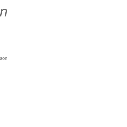
on
 son