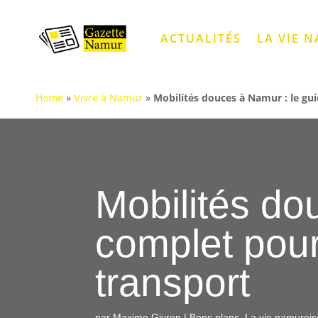
ACTUALITÉS
LA VIE 
Home
»
Vivre à Namur
»
Mobilités douces à Namur : le gu
Mobilités do
complet pour
transport
par
Maxime Givron
|
Bons plans
,
La vie namurois