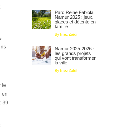
x
Parc Reine Fabiola
Namur 2025 : jeux,
glaces et détente en
famille
By Inez Zaidi
s
ins
Namur 2025‑2026 :
les grands projets
qui vont transformer
la ville
By Inez Zaidi
 le
n en
c 39
s